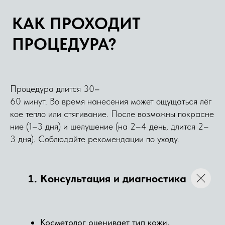
ПРОТИВОПОКАЗАНИЯ
Мы заботимся о вашем
здоровье, поэтому эта
косметологическая услуга не
Процедура длится 30–
проводится при:
60 минут. Во время нанесения может ощущаться лёг
кое тепло или стягивание. После возможны покрасне
АКТИВНЫЕ ВОСПАЛИТЕЛЬНЫЕ
ПРОЦЕССЫ НА КОЖЕ;
ние (1–3 дня) и шелушение (на 2–4 день, длится 2–
ГЕРПЕС В СТАДИИ
3 дня). Соблюдайте рекомендации по уходу.
ОБОСТРЕНИЯ;
ОТКРЫТЫЕ РАНЫ, ССАДИНЫ,
ОЖОГИ И ПОВРЕЖДЕНИЯ
Консультация и диагностика
КОЖИ;
ОБОСТРЕНИЕ ДЕРМАТИТА,
ЭКЗЕМЫ ИЛИ ПСОРИАЗА;
Косметолог оценивает тип кожи,
ИНДИВИДУАЛЬНАЯ