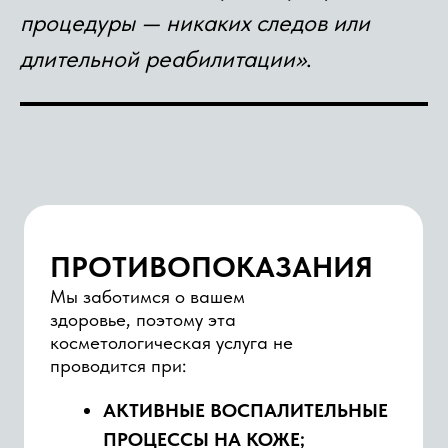
Сальникова Виктория
процедуры — никаких следов или
Григорьевна
врач дерматовенеролог-косметолог
длительной реабилитации»
.
Запись
О специалисте
Попова Мария
Игоревна