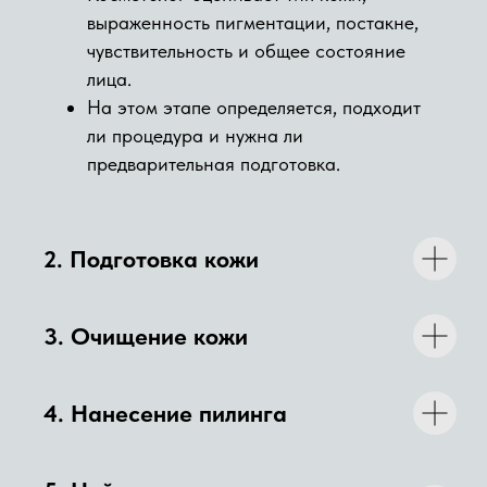
выраженность пигментации, постакне,
НЕПЕРЕНОСИМОСТЬ
КОМПОНЕНТОВ ПИЛИНГА;
чувствительность и общее состояние
БЕРЕМЕННОСТЬ И ЛАКТАЦИЯ —
лица.
КАК ПРАВИЛО, ТРЕБУЕТСЯ
На этом этапе определяется, подходит
ОТДЕЛЬНОЕ СОГЛАСОВАНИЕ
ли процедура и нужна ли
СО СПЕЦИАЛИСТОМ;
предварительная подготовка.
СВЕЖИЙ ЗАГАР;
НАРУШЕННЫЙ КОЖНЫЙ
БАРЬЕР И ВЫРАЖЕННОЕ
2. Подготовка кожи
РАЗДРАЖЕНИЕ;
НЕДАВНИЕ АГРЕССИВНЫЕ
ПРОЦЕДУРЫ, ЕСЛИ КОЖА ЕЩЕ
3. Очищение
кожи
НЕ ВОССТАНОВИЛАСЬ;
НЕКОТОРЫЕ ХРОНИЧЕСКИЕ
ЗАБОЛЕВАНИЯ В СТАДИИ
4.
Нанесение пилинга
ОБОСТРЕНИЯ.