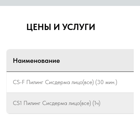
ЦЕНЫ И УСЛУГИ
РЕЗУЛЬТАТЫ
НАШИХ КЛИЕНТОВ
Эта база нужна каждому —
в любом возрасте и сезоне.
Наименование
Хочу так же!
CS-F Пилинг Сисдерма лицо(все) (30 мин.)
CS1 Пилинг Сисдерма лицо(все) (1ч)