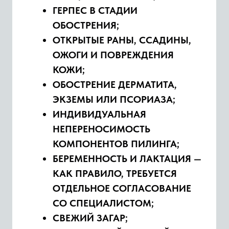
врач-косметолог
Запись
О специалисте
Средникова Валентина
Петровна
косметолог-эстетист