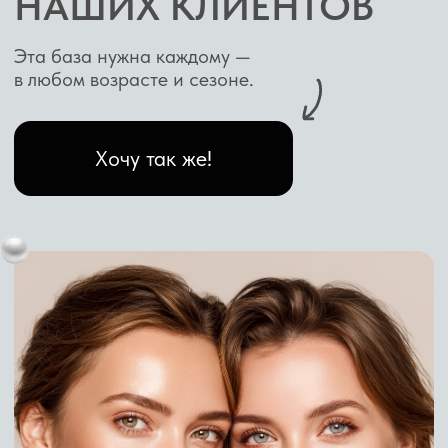
процедура, которую должен проводить
косметолог после оценки состояния кожи и
исключения противопоказаний. Поскольку
состав работает активнее, чем мягкие
поверхностные пилинги, очень важно
правильно подготовить кожу, подобрать
концентрацию и объяснить правила домашнего
ухода после процедуры.
ПРЕИМУЩЕСТВА ЖЕЛТОГО ПИЛИНГА:
выраженный эффект обновления;
работа с пигментацией;
улучшение плотности и эластичности
кожи;
уменьшение следов постакне;
выравнивание тона и рельефа;
заметное улучшение внешнего вида кожи
после курса.
Хочу узнать свой план