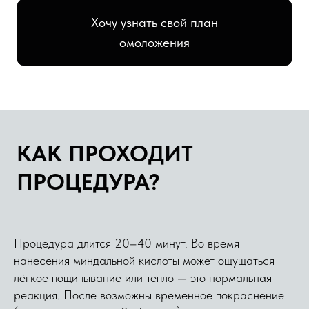
ПРОТИВОПОКАЗАНИЯ
Мы заботимся о вашем
здоровье, поэтому эта
косметологическая услуга не
проводится при:
АКТИВНЫЕ ВОСПАЛИТЕЛЬНЫЕ
ПРОЦЕССЫ НА КОЖЕ;
ГЕРПЕС В СТАДИИ
ОБОСТРЕНИЯ;
ОТКРЫТЫЕ РАНЫ, ССАДИНЫ,
Процедура длится 20–40 минут. Во время
ОЖОГИ И ПОВРЕЖДЕНИЯ
нанесения миндальной кислоты может ощущаться
КОЖИ;
лёгкое пощипывание или тепло — это нормальная
ОБОСТРЕНИЕ ДЕРМАТИТА,
реакция. После возможны временное покраснение
ЭКЗЕМЫ ИЛИ ПСОРИАЗА;