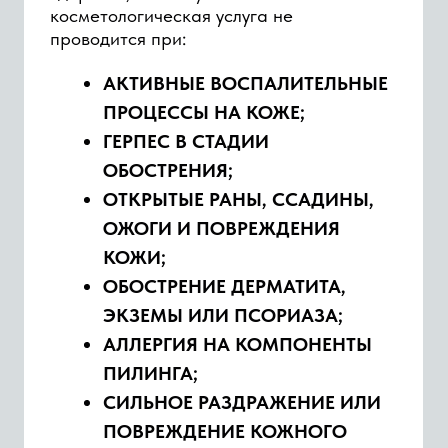
Средникова Валентина
Петровна
косметолог-эстетист
Запись
О специалисте