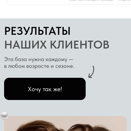
УХОД ДЛЯ ОБНОВЛЕНИЯ
И ОЗДОРОВЛЕНИЯ
КОЖИ
Миндальный пилинг — салонная процедура,
которая помогает деликатно отшелушить
ороговевшие клетки, улучшить состояние кожи
и решить ряд эстетических проблем. В ходе
сеанса специалист применяет составы с
миндальной кислотой — она действует мягко
благодаря крупному размеру молекул, поэтому
подходит даже для чувствительной кожи.
Благодаря процедуре удаётся заметно
выровнять рельеф, уменьшить проявления
несовершенств и придать коже здоровое
сияние.
Этот уход подходит при акне и постакне,
чёрных точках, неровном тоне и рельефе,
повышенной жирности, первых признаках
старения, гиперпигментации и тусклом цвете
лица. Чаще всего миндальный пилинг проводят