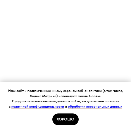
Новый формат в косметологии
КОНТАКТЫ
Адрес:
Москва, Ленинградский пр-т, 74/4
Телефон:
+7 (499) 152-22-03
Телеграм:
https://t.me/theclubskin
Режим работы: Пн
- Вск 9:00 - 21:00
Написать
Онлайн-запись
Наш сайт и подключенные к нему сервисы веб-аналитики (в том числе,
Яндекс Метрика) используют файлы Cookie.
Продолжая использование данного сайта, вы даете свое согласие
с
политикой конфиденциальности
и
обработки персональных данных
ХОРОШО