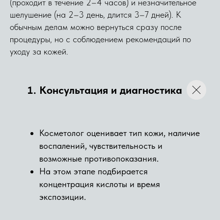
(проходит в течение 2–4 часов) и незначительное
АЛЛЕРГИЯ НА КОМПОНЕНТЫ
шелушение (на 2–3 день, длится 3–7 дней). К
ПИЛИНГА;
обычным делам можно вернуться сразу после
СИЛЬНОЕ РАЗДРАЖЕНИЕ ИЛИ
процедуры, но с соблюдением рекомендаций по
ПОВРЕЖДЕНИЕ КОЖНОГО
уходу за кожей.
БАРЬЕРА;
СВЕЖИЙ ЗАГАР;
ИНФЕКЦИОННЫЕ
Консультация и диагностика
ЗАБОЛЕВАНИЯ КОЖИ;
БЕРЕМЕННОСТЬ И ЛАКТАЦИЯ —
ПО СОГЛАСОВАНИЮ СО
СПЕЦИАЛИСТОМ;
Косметолог оценивает тип кожи, наличие
НЕДАВНИЕ АГРЕССИВНЫЕ
воспалений, чувствительность и
ПРОЦЕДУРЫ, ЕСЛИ КОЖА ЕЩЕ
возможные противопоказания.
НЕ ВОССТАНОВИЛАСЬ.
На этом этапе подбирается
концентрация кислоты и время
экспозиции.