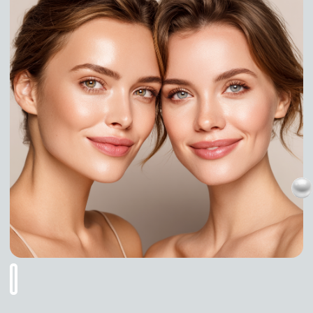
как самостоятельный курс процедур либо как
подготовительный этап перед более
интенсивными косметологическими
вмешательствами — например, перед
срединными пилингами или лазерными
методиками, а также в составе комплексного
ухода за проблемной кожей.
ЭФФЕКТ ОТ ПРИМЕНЕНИЯ МИНДАЛЬНОГО
ПИЛИНГА:
деликатное отшелушивание ороговевшего слоя эпидер
уменьшение количества воспалений и комедонов;
выравнивание микрорельефа и тона кожи;
сужение пор и снижение избыточной жирности;
осветление пигментных пятен и застойных следов;
смягчение мелких морщинок и общее омолаживающее 
улучшение впитываемости уходовых средств.
ПРЕИМУЩЕСТВА УХОДА В САЛОНЕ:
выполняется косметологом с учётом индивидуальных о
может сочетаться с увлажняющими, успокаивающими и
минимизирует риск осложнений и побочных эффектов 
даёт видимый результат уже после первого сеанса и п