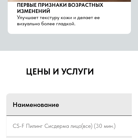
ОТЗЫВЫ
РЕЗУЛЬТАТЫ
ЦЕНЫ И УСЛУГИ
НАШИХ КЛИЕНТОВ
Эта база нужна каждому —
в любом возрасте и сезоне.
Наименование
Хочу так же!
CS-F Пилинг Сисдерма лицо(все) (30 мин.)