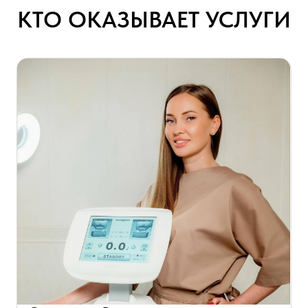
выверена и проверена.
Записаться к Марии
Рамазанова Белла
Такабудиновна
мастер депиляции
Запись
О специалисте