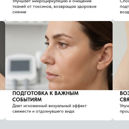
Улучшает микроциркуляцию и очищение
Спос
тканей от токсинов, возвращая здоровое
подт
сияние
возд
ПОДГОТОВКА К ВАЖНЫМ
ВО
СОБЫТИЯМ
СВ
Дает мгновенный визуальный эффект
Улуч
свежести и отдохнувшего вида
проц