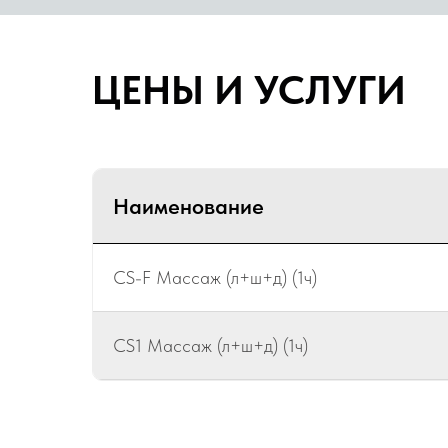
ЦЕНЫ И УСЛУГИ
Наименование
CS-F Массаж (л+ш+д) (1ч)
CS1 Массаж (л+ш+д) (1ч)