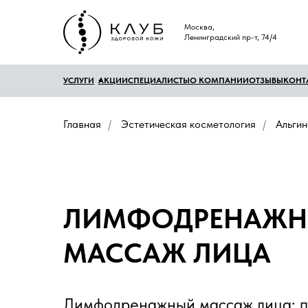
Москва,
Ленинградский пр-т, 74/4
УСЛУГИ
АКЦИИ
СПЕЦИАЛИСТЫ
О КОМПАНИИ
ОТЗЫВЫ
КОНТ
Главная
/
Эстетическая косметология
/
Альги
ЛИМФОДРЕНАЖ
МАССАЖ ЛИЦА
Лимфодренажный массаж лица: пу