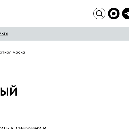
АКТЫ
натная маска
НЫЙ
ть к свежему и